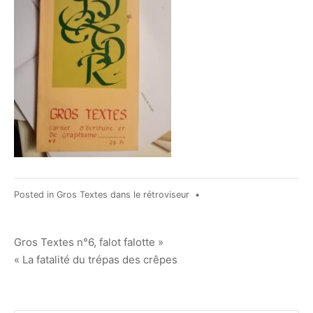
Posted in
Gros Textes dans le rétroviseur
•
Navigation
Gros Textes n°6, falot falotte »
« La fatalité du trépas des crêpes
de
l’article