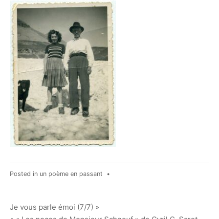
Posted in
un poème en passant
•
Navigation
Je vous parle émoi (7/7) »