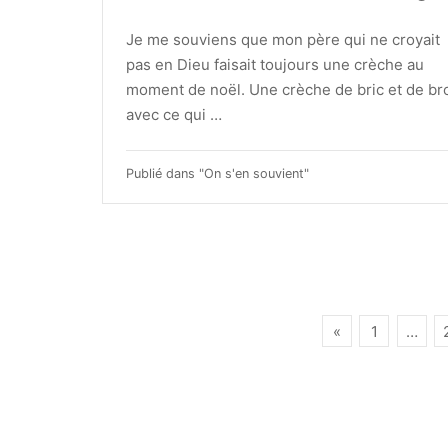
Je me souviens que mon père qui ne croyait
pas en Dieu faisait toujours une crèche au
moment de noël. Une crèche de bric et de br
avec ce qui …
Publié dans "
On s'en souvient
"
Pagination
«
1
…
des
publications