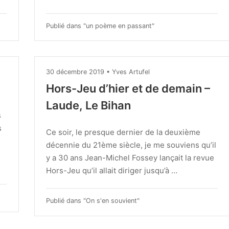
Publié dans "
un poème en passant
"
30
30 décembre 2019
•
Yves Artufel
décembre
Hors-Jeu d’hier et de demain –
2019
Laude, Le Bihan
s
s
Ce soir, le presque dernier de la deuxième
décennie du 21ème siècle, je me souviens qu’il
y a 30 ans Jean-Michel Fossey lançait la revue
Hors-Jeu qu’il allait diriger jusqu’à …
Publié dans "
On s'en souvient
"